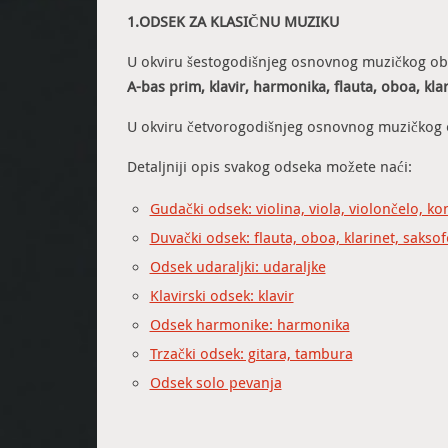
1.ODSEK ZA KLASIČNU MUZIKU
U okviru šestogodišnjeg osnovnog muzičkog obra
A-bas prim, klavir, harmonika, flauta, oboa, kla
U okviru četvorogodišnjeg osnovnog muzičkog o
Detaljniji opis svakog odseka možete naći:
Gudački odsek: violina, viola, violončelo, k
Duvački odsek: flauta, oboa, klarinet, sakso
Odsek udaraljki: udaraljke
Klavirski odsek: klavir
Odsek harmonike: harmonika
Trzački odsek: gitara, tambura
Odsek solo pevanja