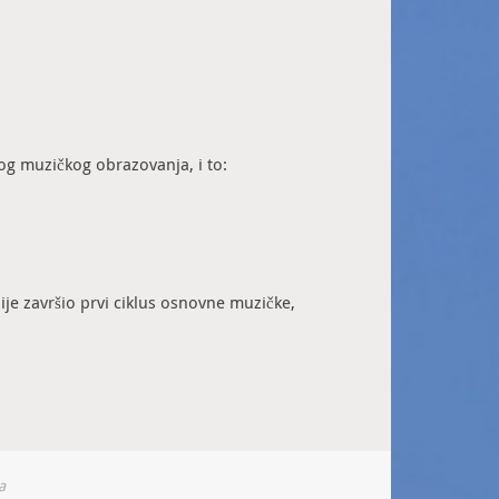
g muzičkog obrazovanja, i to:
ije završio prvi ciklus osnovne muzičke,
a