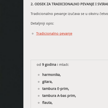
2. ODSEK ZA TRADICIONALNO PEVANJE I SVIRA
Tradicionalno pevanje izučava se u okviru čet
Detaljniji opis:
Tradicionalno pevanje
od
9 godina
i mlađi:
harmonika,
gitara,
tambura E-prim,
tambura A-bas prim,
flauta,