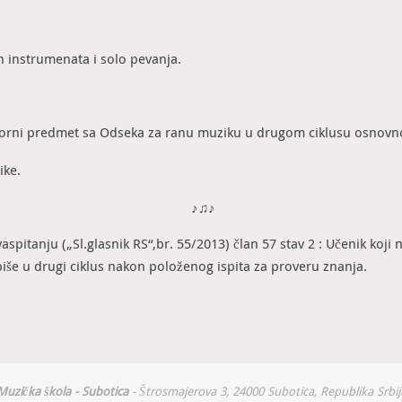
h instrumenata i solo pevanja.
zborni predmet sa Odseka za ranu muziku u drugom ciklusu osnovno
ike.
♪♫♪
tanju („Sl.glasnik RS“,br. 55/2013) član 57 stav 2 : Učenik koji n
še u drugi ciklus nakon položenog ispita za proveru znanja.
Muzička škola - Subotica
- Štrosmajerova 3, 24000 Subotica, Republika Srbij