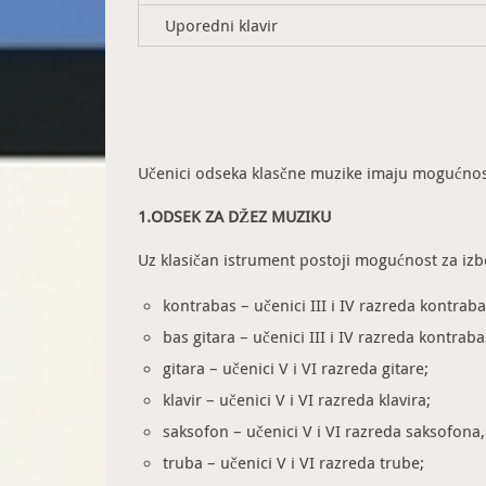
Uporedni klavir
Učenici odseka klasčne muzike imaju mogućnost
1.ODSEK ZA DŽEZ MUZIKU
Uz klasičan istrument postoji mogućnost za i
kontrabas – učenici III i IV razreda kontraba
bas gitara – učenici III i IV razreda kontraba
gitara – učenici V i VI razreda gitare;
klavir – učenici V i VI razreda klavira;
saksofon – učenici V i VI razreda saksofona, 
truba – učenici V i VI razreda trube;