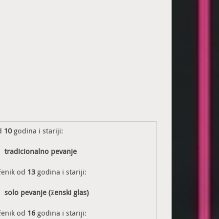
d
10
godina i stariji:
tradicionalno pevanje
čenik od
13
godina i stariji:
solo pevanje (ženski glas)
čenik od
16
godina i stariji: