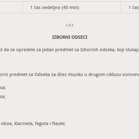
1 čas nedeljno (45 min)
1 ča
♪♫♪
IZBORNI ODSECI
 da se opredele za jedan predmet sa Izbornih odseka, koji slušaju
zborni predmet sa Odseka za džez muziku u drugom ciklusu osnovno
sa;
sa;
oboe, klarineta, fagota i flaute;