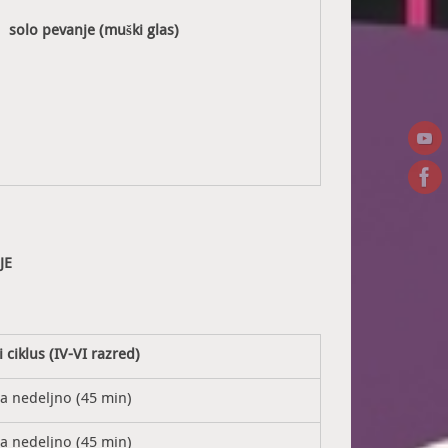
solo pevanje (muški glas)
JE
 ciklus (IV-VI razred)
sa nedeljno (45 min)
sa nedeljno (45 min)