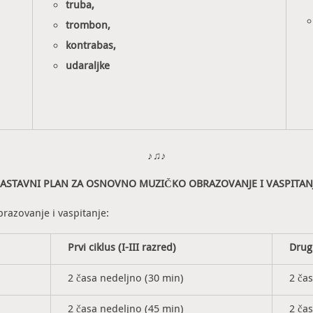
truba,
trombon,
kontrabas,
udaraljke
♪♫♪
ASTAVNI PLAN ZA OSNOVNO MUZIČKO OBRAZOVANJE I VASPITAN
razovanje i vaspitanje:
Prvi ciklus (I-III razred)
Drugi
2 časa nedeljno (30 min)
2 ča
2 časa nedeljno (45 min)
2 ča