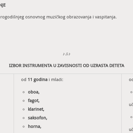
NJE
vorogodišnjeg osnovnog muzičkog obrazovanja i vaspitanja.
♪♫♪
IZBOR INSTRUMENTA U ZAVISNOSTI OD UZRASTA DETETA
od
11 godina
i mlađi:
o
oboa,
fagot,
u
klarinet,
saksofon,
horna,
u