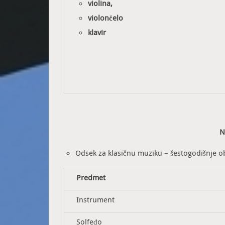
violina,
violončelo
klavir
N
Odsek za klasičnu muziku – šestogodišnje ob
Predmet
Instrument
Solfeđo