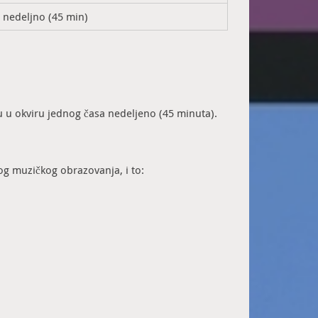
s nedeljno (45 min)
 u okviru jednog časa nedeljeno (45 minuta).
g muzičkog obrazovanja, i to: