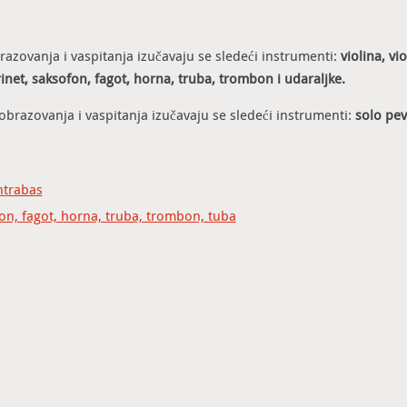
zovanja i vaspitanja izučavaju se sledeći instrumenti:
violina, vi
rinet, saksofon, fagot, horna, truba, trombon i udaraljke.
brazovanja i vaspitanja izučavaju se sledeći instrumenti:
solo pev
ontrabas
fon, fagot, horna, truba, trombon, tuba