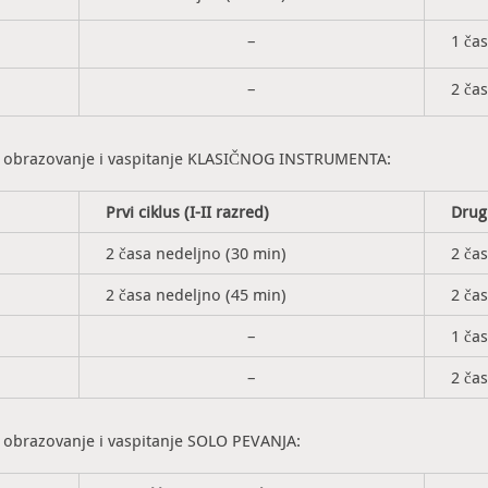
–
1 ča
–
2 ča
je obrazovanje i vaspitanje KLASIČNOG INSTRUMENTA:
Prvi ciklus (I-II razred)
Drugi
2 časa nedeljno (30 min)
2 ča
2 časa nedeljno (45 min)
2 ča
–
1 ča
–
2 ča
 obrazovanje i vaspitanje SOLO PEVANJA: