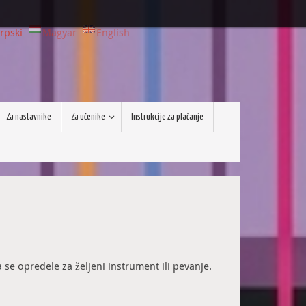
rpski
Magyar
English
Za nastavnike
Za učenike
Instrukcije za plaćanje
se opredele za željeni instrument ili pevanje.