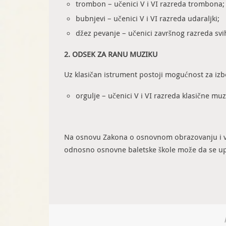
trombon – učenici V i VI razreda trombona;
bubnjevi – učenici V i VI razreda udaraljki;
džez pevanje – učenici završnog razreda svi
2. ODSEK ZA RANU MUZIKU
Uz klasičan istrument postoji mogućnost za i
orgulje – učenici V i VI razreda klasične muz
Na osnovu Zakona o osnovnom obrazovanju i vaspi
odnosno osnovne baletske škole može da se upi