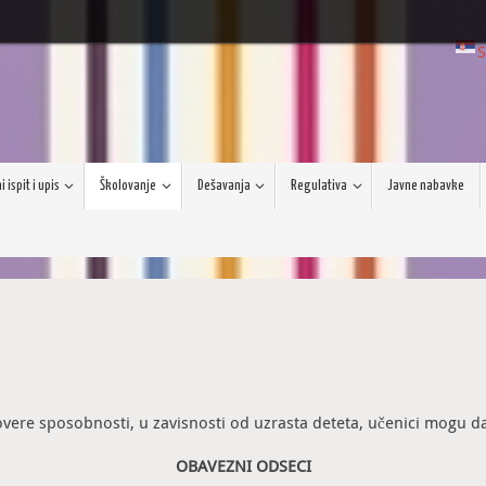
S
 ispit i upis
Školovanje
Dešavanja
Regulativa
Javne nabavke
ere sposobnosti, u zavisnosti od uzrasta deteta, učenici mogu da 
OBAVEZNI ODSECI