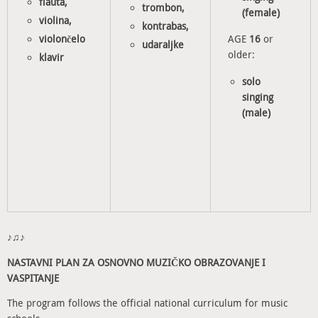
flauta,
trombon,
(female)
violina,
kontrabas,
violončelo
AGE
16
or
udaraljke
older:
klavir
solo
singing
(male)
♪♫♪
NASTAVNI PLAN ZA OSNOVNO MUZIČKO OBRAZOVANJE I
VASPITANJE
The program follows the official national curriculum for music