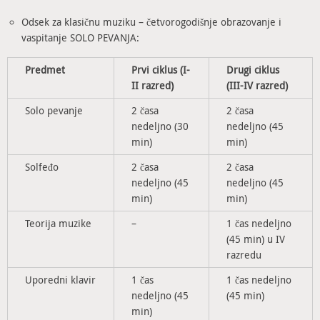
Odsek za klasičnu muziku – četvorogodišnje obrazovanje i
vaspitanje SOLO PEVANJA:
Predmet
Prvi ciklus (I-
Drugi ciklus
II razred)
(III-IV razred)
Solo pevanje
2 časa
2 časa
nedeljno (30
nedeljno (45
min)
min)
Solfeđo
2 časa
2 časa
nedeljno (45
nedeljno (45
min)
min)
Teorija muzike
–
1 čas nedeljno
(45 min) u IV
razredu
Uporedni klavir
1 čas
1 čas nedeljno
nedeljno (45
(45 min)
min)