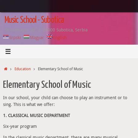
Skip
to
content
Music School - Subotica
Strossmayer str. 3, 24000 Subotica, Serbia
Srpski
Magyar
English
Home
Education
Elementary School of Music
Elementary School of Music
In our school, your child can choose to play an instrument or to
sing. This is what we offer:
1. CLASSICAL MUSIC DEPARTMENT
Six-year program
In the classical music department, there are many musical