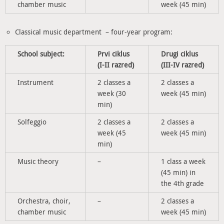
chamber music
week (45 min)
Classical music department – four-year program:
School subject:
Prvi ciklus
Drugi ciklus
(I-II razred)
(III-IV razred)
Instrument
2 classes a
2 classes a
week (30
week (45 min)
min)
Solfeggio
2 classes a
2 classes a
week (45
week (45 min)
min)
Music theory
–
1 class a week
(45 min) in
the 4th grade
Orchestra, choir,
–
2 classes a
chamber music
week (45 min)