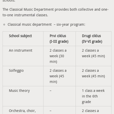
schools.
The Classical Music Department provides both collective and one-
to-one instrumental classes.
Classical music department – six-year program:
School subject
Prvi ciklus
Drugi ciklus
(I-III grade)
(IV-VI grade)
An instrument
2 classes a
2 classes a
week (30
week (45 min)
min)
Solfeggio
2 classes a
2 classes a
week (45
week (45 min)
min)
Music theory
–
1 class a week
in the 6th
grade
Orchestra, choir,
–
2 classes a