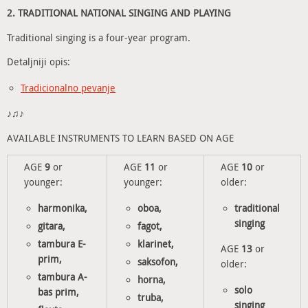
2. TRADITIONAL NATIONAL SINGING AND PLAYING
Traditional singing is a four-year program.
Detaljniji opis:
Tradicionalno pevanje
♪♫♪
AVAILABLE INSTRUMENTS TO LEARN BASED ON AGE
AGE
9
or
AGE
11
or
AGE
10
or
younger:
younger:
older:
harmonika,
oboa,
traditional
singing
gitara,
fagot,
tambura E-
klarinet,
AGE
13
or
prim,
saksofon,
older:
tambura A-
horna,
solo
bas prim,
truba,
singing