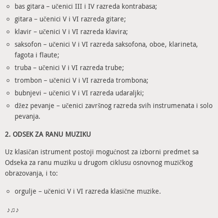
bas gitara – učenici III i IV razreda kontrabasa;
gitara – učenici V i VI razreda gitare;
klavir – učenici V i VI razreda klavira;
saksofon – učenici V i VI razreda saksofona, oboe, klarineta,
fagota i flaute;
truba – učenici V i VI razreda trube;
trombon – učenici V i VI razreda trombona;
bubnjevi – učenici V i VI razreda udaraljki;
džez pevanje – učenici završnog razreda svih instrumenata i solo
pevanja.
2. ODSEK ZA RANU MUZIKU
Uz klasičan istrument postoji mogućnost za izborni predmet sa
Odseka za ranu muziku u drugom ciklusu osnovnog muzičkog
obrazovanja, i to:
orgulje – učenici V i VI razreda klasične muzike.
♪♫♪