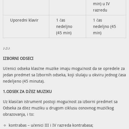
min) u IV
razredu
Uporedni klavir
1 čas
1 čas
nedeljno
nedeljno (45
(45 min)
min)
♪♫♪
IZBORNI ODSECI
Učenici odseka klasčne muzike imaju mogućnost da se opredele za
jedan predmet sa Izbornih odseka, koji slušaju u okviru jednog časa
nedeljeno (45 minuta).
1.ODSEK ZA DŽEZ MUZIKU
Uz klasičan istrument postoji mogućnost za izborni predmet sa
Odseka za džez muziku u drugom ciklusu osnovnog muzičkog
obrazovanja, i to:
kontrabas – učenici III i IV razreda kontrabasa;