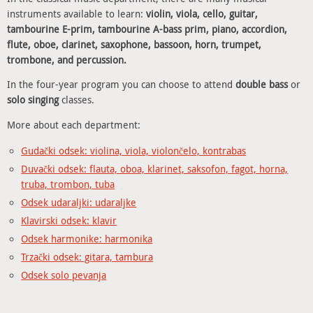
instruments available to learn:
violin, viola, cello, guitar,
tambourine E-prim, tambourine A-bass prim, piano, accordion,
flute, oboe, clarinet, saxophone, bassoon, horn, trumpet,
trombone, and percussion.
In the four-year program you can choose to attend
double bass
or
solo singing
classes.
More about each department:
Gudački odsek: violina, viola, violončelo, kontrabas
Duvački odsek: flauta, oboa, klarinet, saksofon, fagot, horna,
truba, trombon, tuba
Odsek udaraljki: udaraljke
Klavirski odsek: klavir
Odsek harmonike: harmonika
Trzački odsek: gitara, tambura
Odsek solo pevanja