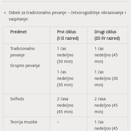
Odsek za tradicionalno pevanje – četvorogodišnje obrazovanje i
vaspitanje:
Predmet
Prvi ciklus
Drugi ciklus
(I-II razred)
(III-IV razred)
Tradicionalno
1 čas
1 čas
pevanje
nedeljno
nedeljno (45
(30 min)
min)
Grupno pevanje
1 čas
1 čas
nedeljno
nedeljno (30
(30 min)
min)
Solfeđo
2 časa
2 časa
nedeljno
nedeljno (45
(45 min)
min)
Teorija muzike
–
1 čas
nedeljno (45