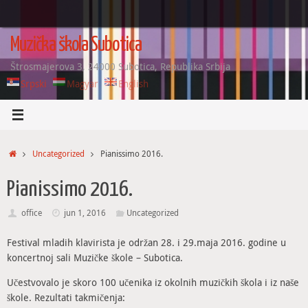
Skip
to
content
Muzička škola Subotica
Štrosmajerova 3, 24000 Subotica, Republika Srbija
Srpski
Magyar
English
Home
Uncategorized
Pianissimo 2016.
Pianissimo 2016.
office
jun 1, 2016
Uncategorized
Festival mladih klavirista je održan 28. i 29.maja 2016. godine u
koncertnoj sali Muzičke škole – Subotica.
Učestvovalo je skoro 100 učenika iz okolnih muzičkih škola i iz naše
škole. Rezultati takmičenja: