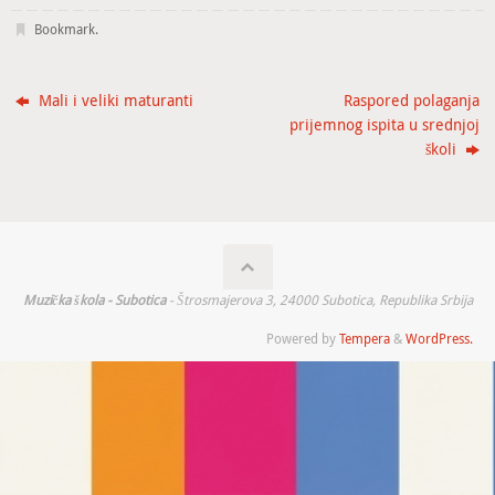
Bookmark
.
Mali i veliki maturanti
Raspored polaganja
prijemnog ispita u srednjoj
školi
Muzička škola - Subotica
- Štrosmajerova 3, 24000 Subotica, Republika Srbija
Powered by
Tempera
&
WordPress.