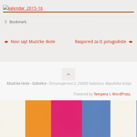
Bookmark
.
Novi sajt Muzičke škole
Raspored za II polugodiste
Muzička škola - Subotica
- Štrosmajerova 3, 24000 Subotica, Republika Srbija
Powered by
Tempera
&
WordPress.