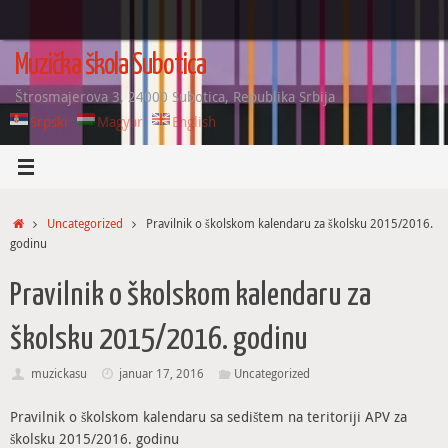
Skip
to
content
Muzička škola Subotica
Štrosmajerova 3, 24000 Subotica, Republika Srbija
Srpski
Magyar
English
Home
Uncategorized
Pravilnik o školskom kalendaru za školsku 2015/2016.
godinu
Pravilnik o školskom kalendaru za
školsku 2015/2016. godinu
muzickasu
januar 17, 2016
Uncategorized
Pravilnik o školskom kalendaru sa sedištem na teritoriji APV za
školsku 2015/2016. godinu