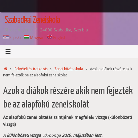
Tovább
a
tartalomra
Szabadkai Zeneiskola
Strossmayer u. 3, 24000 Szabadka, Szerbia
Srpski
Magyar
English
Home
Felvételi és iratkozás
Zenei középiskola
Azok a diákok részére akik
nem fejezték be az alapfokú zeneiskolát
Azok a diákok részére akik nem fejezték
be az alapfokú zeneiskolát
Az alapfokú zenei oktatás szintjének megfelelő vizsga (különbözeti
vizsga)
A
különbözeti vizsga
időpontja
2026. májusában lesz.