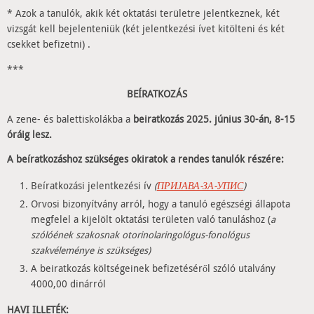
* Azok a tanulók, akik két oktatási területre jelentkeznek, két
vizsgát kell bejelenteniük (két jelentkezési ívet kitölteni és két
csekket befizetni) .
***
BEÍRATKOZÁS
A zene- és balettiskolákba a
beiratkozás 2025. június 30-án, 8-15
óráig lesz.
A beíratkozáshoz szükséges okiratok a rendes tanulók részére:
Beíratkozási jelentkezési ív
(
ПРИЈАВА-ЗА-УПИС
)
Orvosi bizonyítvány arról, hogy a tanuló egészségi állapota
megfelel a kijelölt oktatási területen való tanuláshoz (
a
szólóének szakosnak otorinolaringológus-fonológus
szakvéleménye
is szükséges)
A beiratkozás költségeinek befizetéséről szóló utalvány
4000,00 dinárról
HAVI ILLETÉK
: