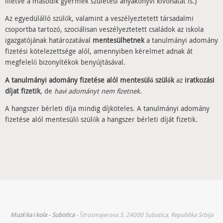
illetve a második gyermek születési anyakönyvi kivonatát is.)
Az egyedülálló szülők, valamint a veszélyeztetett társadalmi
csoportba tartozó, szociálisan veszélyeztetett családok az iskola
igazgatójának határozatával
mentesülhetnek
a tanulmányi adomány
fizetési kötelezettsége alól, amennyiben kérelmet adnak át
megfelelő bizonyítékok benyújtásával.
A tanulmányi adomány fizetése alól mentesülő szülők
az
iratkozási
díjat fizetik
, de
havi adományt nem fizetnek
.
A hangszer bérleti díja mindig díjköteles. A tanulmányi adomány
fizetése alól mentesülő szülők a hangszer bérleti díját fizetik.
Muzička škola - Subotica
- Štrosmajerova 3, 24000 Subotica, Republika Srbija