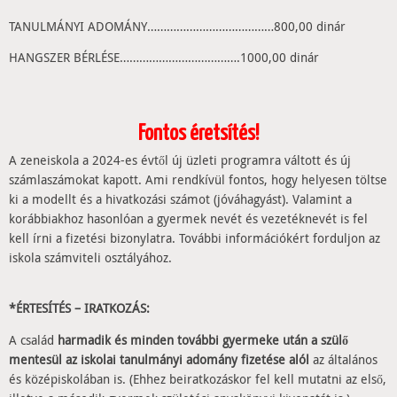
TANULMÁNYI ADOMÁNY…………………………………800,00 dinár
HANGSZER BÉRLÉSE……………………………….1000,00 dinár
Fontos éretsítés!
A zeneiskola a 2024-es évtől új üzleti programra váltott és új
számlaszámokat kapott. Ami rendkívül fontos, hogy helyesen töltse
ki a modellt és a hivatkozási számot (jóváhagyást). Valamint a
korábbiakhoz hasonlóan a gyermek nevét és vezetéknevét is fel
kell írni a fizetési bizonylatra. További információkért forduljon az
iskola számviteli osztályához.
*ÉRTESÍTÉS – IRATKOZÁS:
A család
harmadik és minden további gyermeke után a szülő
mentesül az iskolai tanulmányi adomány fizetése alól
az általános
és középiskolában is. (Ehhez beiratkozáskor fel kell mutatni az első,