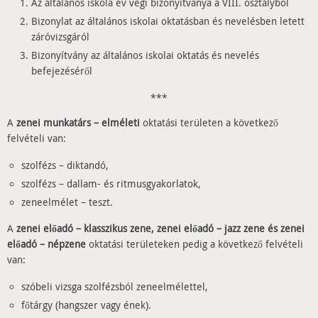
Az általános iskola év végi bizonyítványa a VIII. osztályból
Bizonylat az általános iskolai oktatásban és nevelésben letett
záróvizsgáról
Bizonyítvány az általános iskolai oktatás és nevelés
befejezéséről
***
A
zenei munkatárs – elméleti
oktatási területen a következő
felvételi van:
szolfézs – diktandó,
szolfézs – dallam- és ritmusgyakorlatok,
zeneelmélet – teszt.
A
zenei előadó – klasszikus zene, zenei előadó – jazz zene és zenei
előadó – népzene
oktatási területeken pedig a következő felvételi
van:
szóbeli vizsga szolfézsból zeneelmélettel,
főtárgy (hangszer vagy ének).