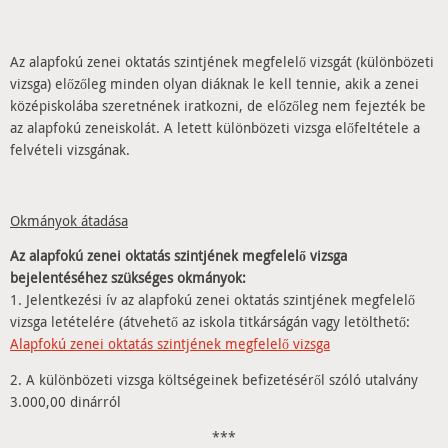
Az alapfokú zenei oktatás szintjének megfelelő vizsgát (különbözeti
vizsga) előzőleg minden olyan diáknak le kell tennie, akik a zenei
középiskolába szeretnének iratkozni, de előzőleg nem fejezték be
az alapfokú zeneiskolát. A letett különbözeti vizsga előfeltétele a
felvételi vizsgának.
Okmányok átadása
Az alapfokú zenei oktatás szintjének megfelelő vizsga
bejelentéséhez szükséges okmányok:
1. Jelentkezési ív az alapfokú zenei oktatás szintjének megfelelő
vizsga letételére (átvehető az iskola titkárságán vagy letölthető:
Alapfokú zenei oktatás szintjének megfelelő vizsga
2. A különbözeti vizsga költségeinek befizetéséről szóló utalvány
3.000,00 dinárról
***