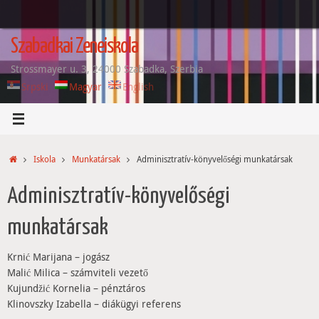
Tovább
a
tartalomra
Szabadkai Zeneiskola
Strossmayer u. 3, 24000 Szabadka, Szerbia
Srpski
Magyar
English
Home
Iskola
Munkatársak
Adminisztratív-könyvelőségi munkatársak
Adminisztratív-könyvelőségi
munkatársak
Krnić Marijana – jogász
Malić Milica – számviteli vezető
Kujundžić Kornelia – pénztáros
Klinovszky Izabella – diákügyi referens