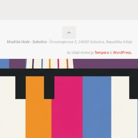
Muzička škola - Subotica
- Štrosmajerova 3, 24000 Subotica, Republika Srbija
Az oldal motorja
Tempera
&
WordPress.