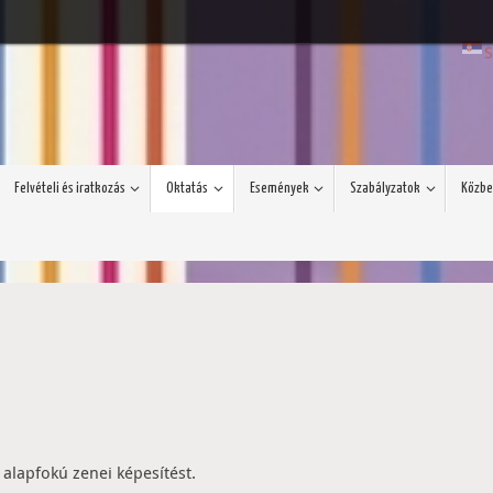
S
Felvételi és iratkozás
Oktatás
Események
Szabályzatok
Közbe
 alapfokú zenei képesítést.