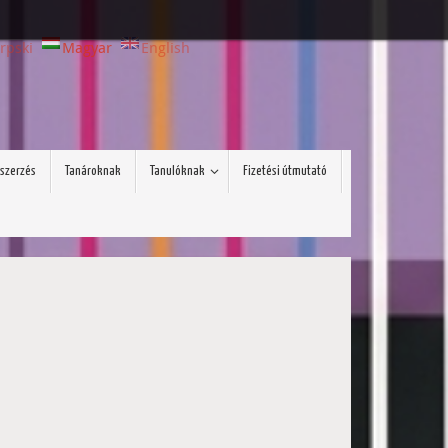
rpski
Magyar
English
szerzés
Tanároknak
Tanulóknak
Fizetési útmutató