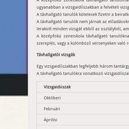
ugyanabban a vizsgaidőszakban a felvételi vizsg
A távhallgató tanulók kötelesek fizetni a beiratk
A távhallgató tanulók nem járnak az előadásokra
lerakott minden vizsgát ebből az osztályból, ami
A középfokú zeneiskola távhallgató tanulóknak
szereplés, vagy a különböző versenyeken való r
Távhallgatói vizsgák
Egy vizsgaidőszakban legfeljebb három tantárgyb
A távhallgató tanulókra vonatkozó vizsgaidősza
Vizsgaidőszak
Októberi
Februári
Áprilisi