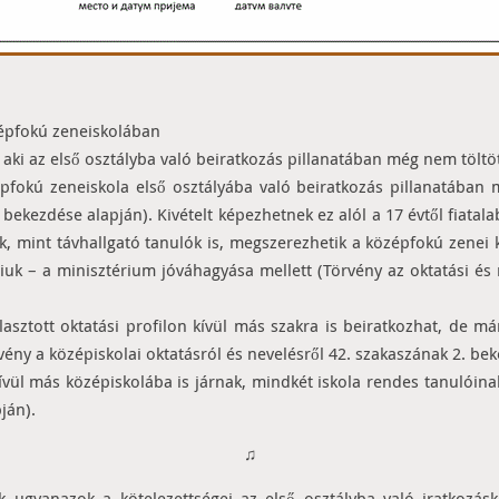
zépfokú zeneiskolában
aki az első osztályba való beiratkozás pillanatában még nem töltött
épfokú zeneiskola első osztályába való beiratkozás pillanatában 
. bekezdése alapján). Kivételt képezhetnek ez alól a 17 évtől fiata
ek, mint távhallgató tanulók is, megszerezhetik a középfokú zene
iuk – a minisztérium jóváhagyása mellett (Törvény az oktatási és n
asztott oktatási profilon kívül más szakra is beiratkozhat, de már
örvény a középiskolai oktatásról és nevelésről 42. szakaszának 2. be
ívül más középiskolába is járnak, mindkét iskola rendes tanulóina
ján).
♫
k ugyanazok a kötelezettségei az első osztályba való iratkozásk