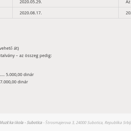
2020.05.29.
Az
2020.08.17.
20
 vehető át)
utalvány – az összeg pedig:
5.000,00 dinár
000,00 dinár
Muzička škola - Subotica
- Štrosmajerova 3, 24000 Subotica, Republika Srbij