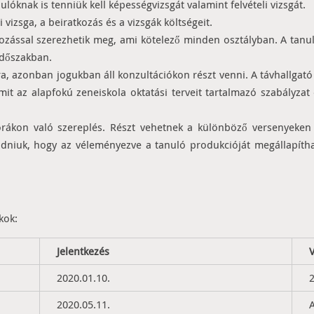
lóknak is tenniük kell képességvizsgát valamint felvételi vizsgát.
i vizsga, a beiratkozás és a vizsgák költségeit.
kozással szerezhetik meg, ami kötelező minden osztályban. A tanul
időszakban.
, azonban jogukban áll konzultációkon részt venni. A távhallgató 
mit az alapfokú zeneiskola oktatási terveit tartalmazó szabályza
t órákon való szereplés. Részt vehetnek a különböző versenyeke
 adniuk, hogy az véleményezve a tanuló produkcióját megállapíth
kok:
Jelentkezés
2020.01.10.
2
2020.05.11.
A