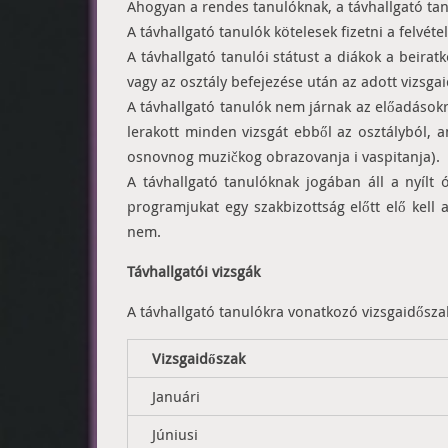
Ahogyan a rendes tanulóknak, a távhallgató tanu
A távhallgató tanulók kötelesek fizetni a felvétel
A távhallgató tanulói státust a diákok a beirat
vagy az osztály befejezése után az adott vizsga
A távhallgató tanulók nem járnak az előadásokra
lerakott minden vizsgát ebből az osztályból, a
osnovnog muzičkog obrazovanja i vaspitanja).
A távhallgató tanulóknak jogában áll a nyíl
programjukat egy szakbizottság előtt elő kell
nem.
Távhallgatói vizsgák
A távhallgató tanulókra vonatkozó vizsgaidősza
Vizsgaidőszak
Januári
Júniusi