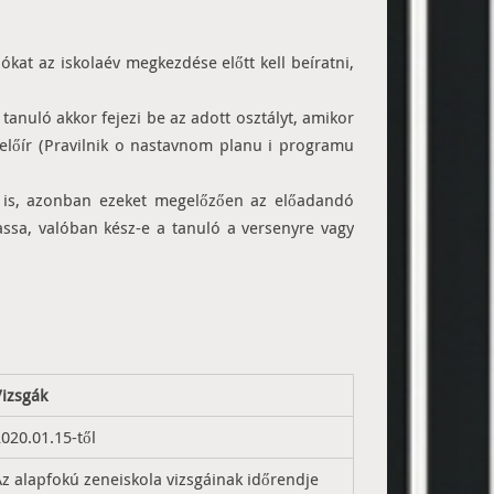
ókat az iskolaév megkezdése előtt kell beíratni,
tanuló akkor fejezi be az adott osztályt, amikor
t előír (Pravilnik o nastavnom planu i programu
n is, azonban ezeket megelőzően az előadandó
assa, valóban kész-e a tanuló a versenyre vagy
Vizsgák
020.01.15-től
z alapfokú zeneiskola vizsgáinak időrendje