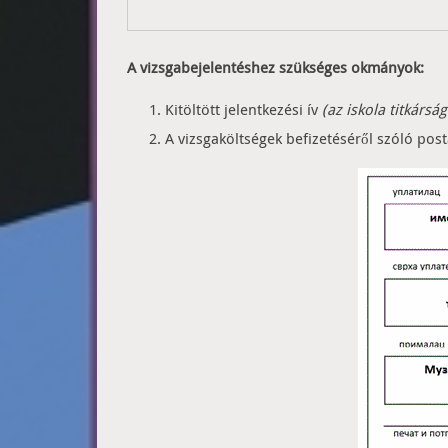
A vizsgabejelentéshez szükséges okmányok:
Kitöltött jelentkezési ív
(az iskola titkársá
A vizsgaköltségek befizetéséről szóló post