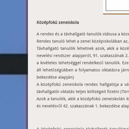
Középfokú zeneiskola
A rendes és a távhallgató tanulók státusa a kö
Rendes tanuló lehet a zenei középiskolában az, 
Távhallgató tanulók lehetnek azok, akik a köz
nevelési rendszer alapjairól, 91. szakaszának 2
a kivételes tehetséggel rendelkező tanulók. Ez
áll lehetőségükben a folyamatos oktatásra járn
bekezdése alapján)
A középfokú zeneiskola rendes hallgatója a vál
távhallgatói oktatás teljes költségeit fizetni (T
Azok a tanulók, akik a középfokú zeneiskolán k
és nevelésről 42. szakaszának 1. bekezdése alap
A középfokú zeneiskola távhallgató tanulóina