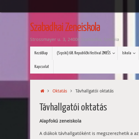
Tovább
a
Szabadkai Zeneiskola
tartalomra
Strossmayer u. 3, 24000 Szabadka, Szerbia
Tovább
Kezdőlap
(Srpski) 68. Republički festival ZMBŠS
Iskola
a
tartalomra
Kapcsolat
Home
Oktatás
Távhallgatói oktatás
Távhallgatói oktatás
Alapfokú zeneiskola
A diákok távhallgatóként is megszerezhetik a az