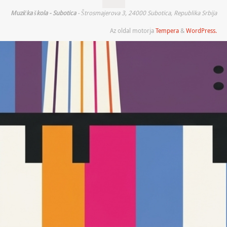
Muzička škola - Subotica
- Štrosmajerova 3, 24000 Subotica, Republika Srbija
Az oldal motorja
Tempera
&
WordPress.