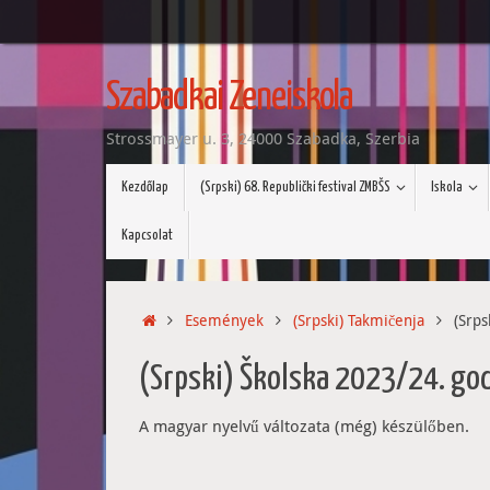
Tovább
a
Szabadkai Zeneiskola
tartalomra
Strossmayer u. 3, 24000 Szabadka, Szerbia
Tovább
Kezdőlap
(Srpski) 68. Republički festival ZMBŠS
Iskola
a
tartalomra
Kapcsolat
Home
Események
(Srpski) Takmičenja
(Srps
(Srpski) Školska 2023/24. go
A magyar nyelvű változata (még) készülőben.