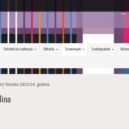
S
Felvételi és iratkozás
Oktatás
Események
Szabályzatok
Közbe
ki) Školska 2023/24. godina
dina