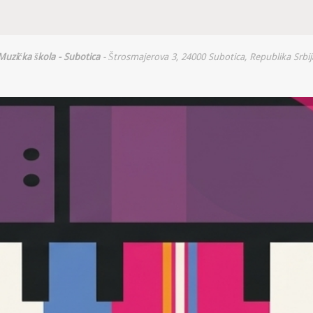
Muzička škola - Subotica
- Štrosmajerova 3, 24000 Subotica, Republika Srbij