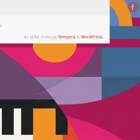
a
Az oldal motorja
Tempera
&
WordPress.