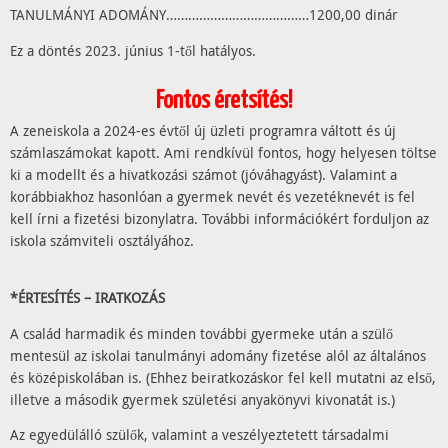
TANULMÁNYI ADOMÁNY…………………………………1200,00 dinár
Ez a döntés 2023. június 1-től hatályos.
Fontos éretsítés!
A zeneiskola a 2024-es évtől új üzleti programra váltott és új
számlaszámokat kapott. Ami rendkívül fontos, hogy helyesen töltse
ki a modellt és a hivatkozási számot (jóváhagyást). Valamint a
korábbiakhoz hasonlóan a gyermek nevét és vezetéknevét is fel
kell írni a fizetési bizonylatra. További információkért forduljon az
iskola számviteli osztályához.
*ÉRTESÍTÉS – IRATKOZÁS
A család harmadik és minden további gyermeke után a szülő
mentesül az iskolai tanulmányi adomány fizetése alól az általános
és középiskolában is. (Ehhez beiratkozáskor fel kell mutatni az első,
illetve a második gyermek születési anyakönyvi kivonatát is.)
Az egyedülálló szülők, valamint a veszélyeztetett társadalmi