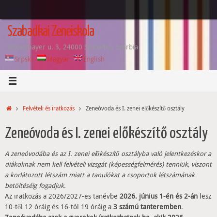
Tovább
a
tartalomra
Szabadkai Zeneiskola
Strossmayer u. 3, 24000 Szabadka, Szerbia
Srpski
Magyar
English
Home
Felvételi és iratkozás
Zeneóvoda és I. zenei előkészítő osztály
Zeneóvoda és I. zenei előkészítő osztály
A zeneóvodába és az I. zenei előkészítő osztályba való jelentkezéskor a
diákoknak nem kell felvételi vizsgát (képességfelmérés) tenniük, viszont
a korlátozott létszám miatt a tanulókat a csoportok létszámának
betöltéséig fogadjuk.
Az iratkozás a 2026/2027-es tanévbe
2026. június 1-én és 2-án
lesz
10-től 12 óráig és 16-tól 19 óráig a
3 számú tanteremben
.