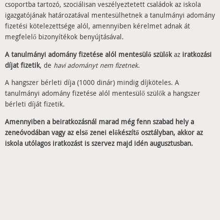
csoportba tartozó, szociálisan veszélyeztetett családok az iskola
igazgatójának határozatával mentesülhetnek a tanulmányi adomány
fizetési kötelezettsége alól, amennyiben kérelmet adnak át
megfelelő bizonyítékok benyújtásával.
A tanulmányi adomány fizetése alól mentesülő szülők
az
iratkozási
díjat fizetik
, de
havi adományt nem fizetnek
.
A hangszer bérleti díja (1000 dinár) mindig díjköteles. A
tanulmányi adomány fizetése alól mentesülő szülők a hangszer
bérleti díját fizetik.
Amennyiben a beiratkozásnál marad még fenn szabad hely a
zeneóvodában vagy az első zenei előkészítő osztályban, akkor az
iskola utólagos iratkozást is szervez majd idén augusztusban.