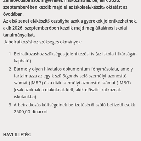
Zeneóvodába azok a gyerekek íratkozhatnak be, akik 2026.
szeptemberében kezdik majd el
az iskolaelőkészítő oktatást az
óvodában
.
Az első zenei előkészítő osztályba azok a gyerekek jelentkezhetnek,
akik 2026.
szeptemberében kezdik majd meg általános iskolai
tanulmányaikat.
A beíratkozáshoz szükséges okmányok:
Beíratkozáshoz szükséges jelentkezési ív (az iskola titkárságán
kapható)
Bármely
olyan hivatalos dokumentum fénymásolata, amely
tartalmazza az egyik szülő/gondviselő személyi azonosító
számát (JMBG) és a diák személyi azonosító számát (JMBG)
(csak azoknak a diákoknak kell, akik először íratkoznak
iskolánkba)
A beíratkozás költségeinek befizetéséről szóló befizető csekk
2500,00 dinárról
HAVI ILLETÉK
: