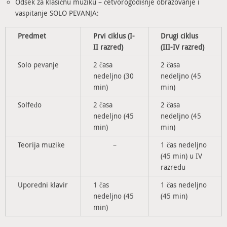
Odsek za klasičnu muziku – četvorogodišnje obrazovanje i
vaspitanje SOLO PEVANJA:
Predmet
Prvi ciklus (I-
Drugi ciklus
II razred)
(III-IV razred)
Solo pevanje
2 časa
2 časa
nedeljno (30
nedeljno (45
min)
min)
Solfeđo
2 časa
2 časa
nedeljno (45
nedeljno (45
min)
min)
Teorija muzike
–
1 čas nedeljno
(45 min) u IV
razredu
Uporedni klavir
1 čas
1 čas nedeljno
nedeljno (45
(45 min)
min)