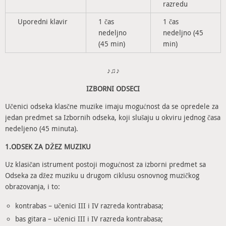
razredu
Uporedni klavir
1 čas
1 čas
nedeljno
nedeljno (45
(45 min)
min)
♪♫♪
IZBORNI ODSECI
Učenici odseka klasčne muzike imaju mogućnost da se opredele za
jedan predmet sa Izbornih odseka, koji slušaju u okviru jednog časa
nedeljeno (45 minuta).
1.ODSEK ZA DŽEZ MUZIKU
Uz klasičan istrument postoji mogućnost za izborni predmet sa
Odseka za džez muziku u drugom ciklusu osnovnog muzičkog
obrazovanja, i to:
kontrabas – učenici III i IV razreda kontrabasa;
bas gitara – učenici III i IV razreda kontrabasa;