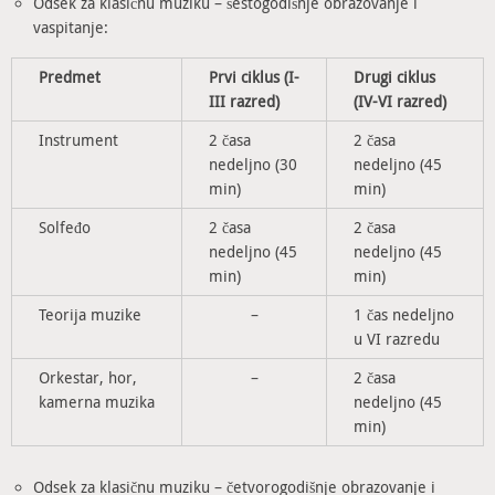
Odsek za klasičnu muziku – šestogodišnje obrazovanje i
vaspitanje:
Predmet
Prvi ciklus (I-
Drugi ciklus
III razred)
(IV-VI razred)
Instrument
2 časa
2 časa
nedeljno (30
nedeljno (45
min)
min)
Solfeđo
2 časa
2 časa
nedeljno (45
nedeljno (45
min)
min)
Teorija muzike
–
1 čas nedeljno
u VI razredu
Orkestar, hor,
–
2 časa
kamerna muzika
nedeljno (45
min)
Odsek za klasičnu muziku – četvorogodišnje obrazovanje i