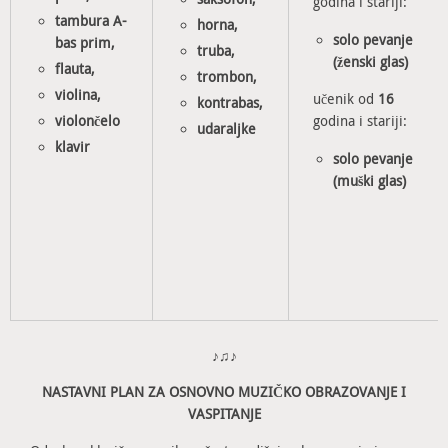
godina i stariji:
tambura A-
horna,
solo pevanje
bas prim,
truba,
(ženski glas)
flauta,
trombon,
violina,
učenik od
16
kontrabas,
violončelo
godina i stariji:
udaraljke
klavir
solo pevanje
(muški glas)
♪♫♪
NASTAVNI PLAN ZA OSNOVNO MUZIČKO OBRAZOVANJE I
VASPITANJE