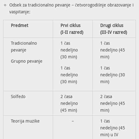
Odsek za tradicionalno pevanje – četvorogodišnje obrazovanje i
vaspitanje:
Predmet
Prvi ciklus
Drugi ciklus
(I-II razred)
(III-IV razred)
Tradicionalno
1 čas
1 čas
pevanje
nedeljno
nedeljno (45
(30 min)
min)
Grupno pevanje
1 čas
1 čas
nedeljno
nedeljno (30
(30 min)
min)
Solfeđo
2 časa
2 časa
nedeljno
nedeljno (45
(45 min)
min)
Teorija muzike
–
1 čas
nedeljno (45
min) u IV