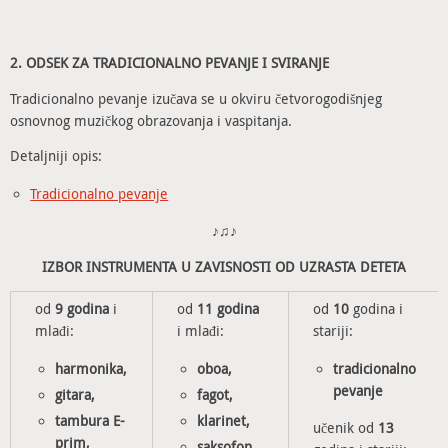
2. ODSEK ZA TRADICIONALNO PEVANJE I SVIRANJE
Tradicionalno pevanje izučava se u okviru četvorogodišnjeg
osnovnog muzičkog obrazovanja i vaspitanja.
Detaljniji opis:
Tradicionalno pevanje
♪♫♪
IZBOR INSTRUMENTA U ZAVISNOSTI OD UZRASTA DETETA
od
9 godina
i
od
11 godina
od
10
godina i
mlađi:
i mlađi:
stariji:
harmonika,
oboa,
tradicionalno
pevanje
gitara,
fagot,
tambura E-
klarinet,
učenik od
13
prim,
saksofon,