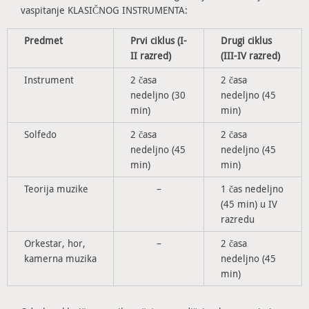
vaspitanje KLASIČNOG INSTRUMENTA:
Predmet
Prvi ciklus (I-
Drugi ciklus
II razred)
(III-IV razred)
Instrument
2 časa
2 časa
nedeljno (30
nedeljno (45
min)
min)
Solfeđo
2 časa
2 časa
nedeljno (45
nedeljno (45
min)
min)
Teorija muzike
–
1 čas nedeljno
(45 min) u IV
razredu
Orkestar, hor,
–
2 časa
kamerna muzika
nedeljno (45
min)