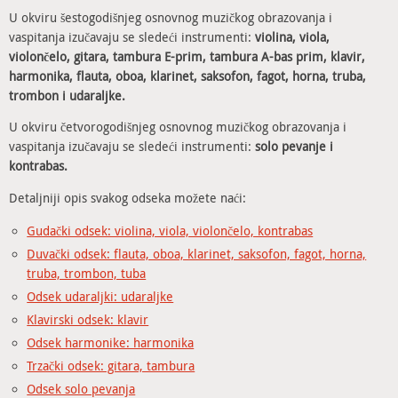
U okviru šestogodišnjeg osnovnog muzičkog obrazovanja i
vaspitanja izučavaju se sledeći instrumenti:
violina, viola,
violončelo, gitara, tambura E-prim, tambura A-bas prim, klavir,
harmonika, flauta, oboa, klarinet, saksofon, fagot, horna, truba,
trombon i udaraljke.
U okviru četvorogodišnjeg osnovnog muzičkog obrazovanja i
vaspitanja izučavaju se sledeći instrumenti:
solo pevanje i
kontrabas.
Detaljniji opis svakog odseka možete naći:
Gudački odsek: violina, viola, violončelo, kontrabas
Duvački odsek: flauta, oboa, klarinet, saksofon, fagot, horna,
truba, trombon, tuba
Odsek udaraljki: udaraljke
Klavirski odsek: klavir
Odsek harmonike: harmonika
Trzački odsek: gitara, tambura
Odsek solo pevanja