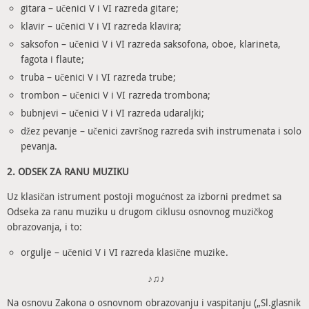
gitara – učenici V i VI razreda gitare;
klavir – učenici V i VI razreda klavira;
saksofon – učenici V i VI razreda saksofona, oboe, klarineta,
fagota i flaute;
truba – učenici V i VI razreda trube;
trombon – učenici V i VI razreda trombona;
bubnjevi – učenici V i VI razreda udaraljki;
džez pevanje – učenici završnog razreda svih instrumenata i solo
pevanja.
2. ODSEK ZA RANU MUZIKU
Uz klasičan istrument postoji mogućnost za izborni predmet sa
Odseka za ranu muziku u drugom ciklusu osnovnog muzičkog
obrazovanja, i to:
orgulje – učenici V i VI razreda klasične muzike.
♪♫♪
Na osnovu Zakona o osnovnom obrazovanju i vaspitanju („Sl.glasnik