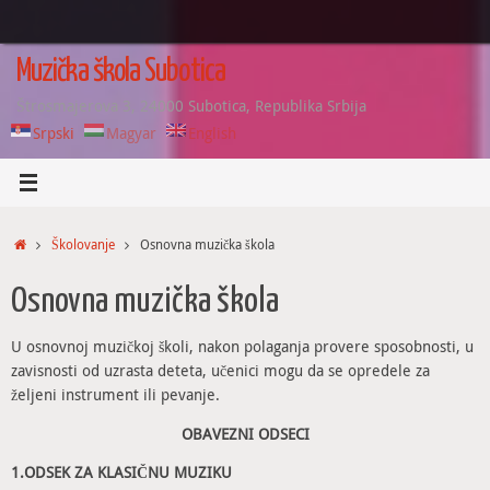
Skip
to
content
Muzička škola Subotica
Štrosmajerova 3, 24000 Subotica, Republika Srbija
Srpski
Magyar
English
Home
Školovanje
Osnovna muzička škola
Osnovna muzička škola
U osnovnoj muzičkoj školi, nakon polaganja provere sposobnosti, u
zavisnosti od uzrasta deteta, učenici mogu da se opredele za
željeni instrument ili pevanje.
OBAVEZNI ODSECI
1.ODSEK ZA KLASIČNU MUZIKU