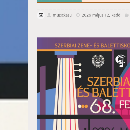
muzickasu
2026 május 12, kedd