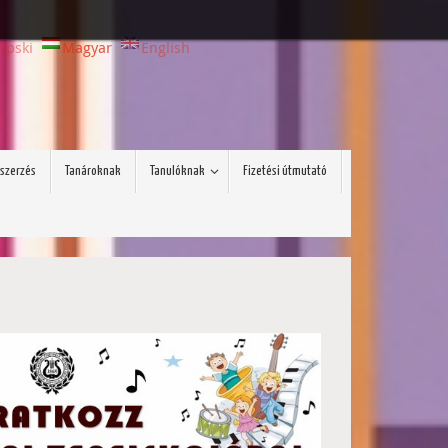
rpski
Magyar
English
szerzés
Tanároknak
Tanulóknak
Fizetési útmutató