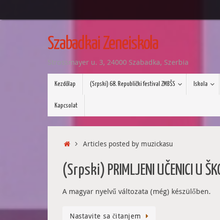
Tovább
a
Szabadkai Zeneiskola
tartalomra
Strossmayer u. 3, 24000 Szabadka, Szerbia
Tovább
Kezdőlap
(Srpski) 68. Republički festival ZMBŠS
Iskola
a
tartalomra
Kapcsolat
Home
Articles posted by muzickasu
(Srpski) PRIMLJENI UČENICI U 
A magyar nyelvű változata (még) készülőben.
Nastavite sa čitanjem