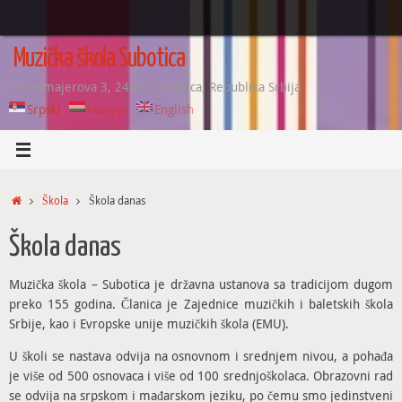
Skip
to
content
Muzička škola Subotica
Štrosmajerova 3, 24000 Subotica, Republika Srbija
Srpski
Magyar
English
Home
Škola
Škola danas
Škola danas
Muzička škola – Subotica je državna ustanova sa tradicijom dugom
preko 155 godina. Članica je Zajednice muzičkih i baletskih škola
Srbije, kao i Evropske unije muzičkih škola (EMU).
U školi se nastava odvija na osnovnom i srednjem nivou, a pohađa
je više od 500 osnovaca i više od 100 srednjoškolaca. Obrazovni rad
se odvija na srpskom i mađarskom jeziku, po čemu smo jedinstveni