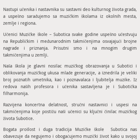
Nastupi učenika i nastavnika su sastavni deo kulturnog života grada,
a uspešno sarađujemo sa muzičkim školama iz okolnih mesta,
zemlje i regiona.
Učenici Muzičke škole – Subotica svake godine uspešno učestvuju
na Republičkim i međunarodnim takmičenjima osvajajući brojne
nagrade i priznanja. Prisutni smo i na mnogim drugim
takmičenjima u zemlji.
Naša škola je glavni nosilac muzičkog obrazovanja u Subotici i
oblikovanja muzičkog ukusa mlađe generacije, a iznedrila je veliki
broj poznatih umetnika, kao i poznavalaca i ljubitelja muzike. Iz
redova naših profesora i učenika sastavljena je i Subotička
filharmonija.
Razvijena koncertna delatnost, stručni nastavnici i uspesi na
takmičenjima koje postižu naši učenici su ključni činilac muzičkog
života Subotice.
Bogata prošlost i duga tradicija Muzičke škole Subotica nas
obavezuje da negujemo i obogaćujemo muzički život kako u svojoj