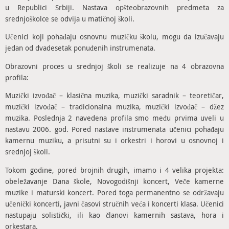
u Republici Srbiji. Nastava opšteobrazovnih predmeta za
srednjoškolce se odvija u matičnoj školi.
Učenici koji pohađaju osnovnu muzičku školu, mogu da izučavaju
jedan od dvadesetak ponuđenih instrumenata.
Obrazovni proces u srednjoj školi se realizuje na 4 obrazovna
profila:
Muzički izvođač – klasična muzika, muzički saradnik – teoretičar,
muzički izvođač – tradicionalna muzika, muzički izvođač – džez
muzika. Poslednja 2 navedena profila smo među prvima uveli u
nastavu 2006. god. Pored nastave instrumenata učenici pohađaju
kamernu muziku, a prisutni su i orkestri i horovi u osnovnoj i
srednjoj školi.
Tokom godine, pored brojnih drugih, imamo i 4 velika projekta:
obeležavanje Dana škole, Novogodišnji koncert, Veče kamerne
muzike i maturski koncert. Pored toga permanentno se održavaju
učenički koncerti, javni časovi stručnih veća i koncerti klasa. Učenici
nastupaju solistički, ili kao članovi kamernih sastava, hora i
orkestara.