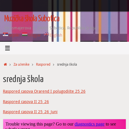
Skip
to
content
Muzička škola Subotica
Štrosmajerova 3, 24000 Subotica, Republika Srbija
Srpski
Magyar
English
Home
Za učenike
Raspored
srednja škola
srednja škola
Raspored casova Orarend I polugodište 25 26
Raspored casova II 25_26
Raspored casova II 25_26_Juni