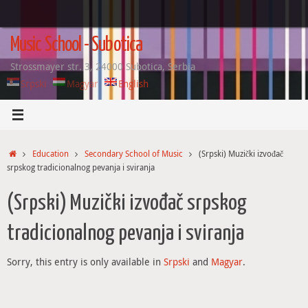
Skip
to
content
Music School - Subotica
Strossmayer str. 3, 24000 Subotica, Serbia
Srpski
Magyar
English
Home
Education
Secondary School of Music
(Srpski) Muzički izvođač
srpskog tradicionalnog pevanja i sviranja
(Srpski) Muzički izvođač srpskog
tradicionalnog pevanja i sviranja
Sorry, this entry is only available in
Srpski
and
Magyar
.