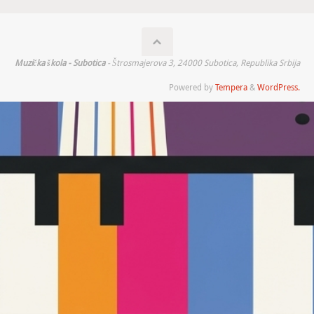
Muzička škola - Subotica
- Štrosmajerova 3, 24000 Subotica, Republika Srbija
Powered by
Tempera
&
WordPress.