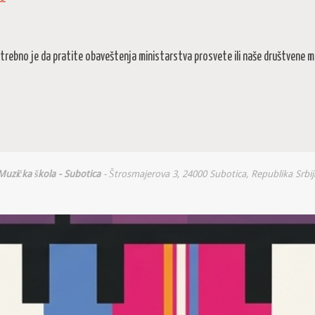
rebno je da pratite obaveštenja ministarstva prosvete ili naše društvene mr
Muzička škola - Subotica
- Štrosmajerova 3, 24000 Subotica, Republika Srbij