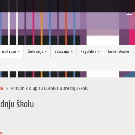
S
 ispit i upis
Školovanje
Dešavanja
Regulativa
Javne nabavke
la
Pravilnik o upisu učenika u srednju školu
ednju školu
25