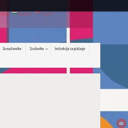
rpski
Magyar
English
Za nastavnike
Za učenike
Instrukcije za plaćanje