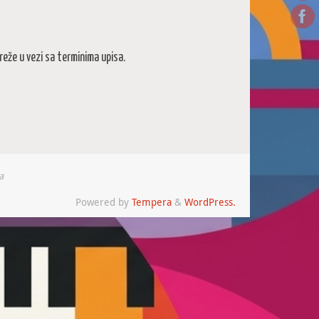
eže u vezi sa terminima upisa.
a
Powered by
Tempera
&
WordPress.