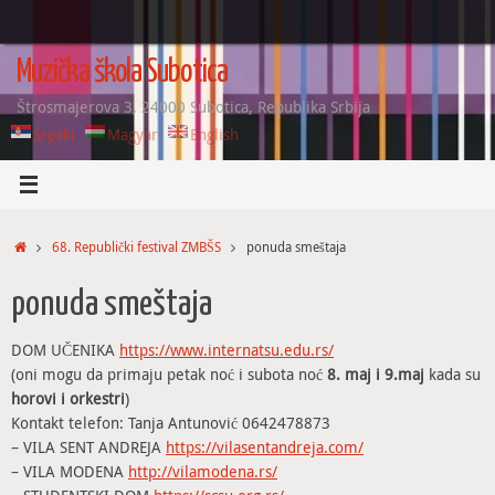
Skip
to
content
Muzička škola Subotica
Štrosmajerova 3, 24000 Subotica, Republika Srbija
Srpski
Magyar
English
Home
68. Republički festival ZMBŠS
ponuda smeštaja
ponuda smeštaja
DOM UČENIKA
https://www.internatsu.edu.rs/
(oni mogu da primaju petak noć i subota noć
8. maj i 9.maj
kada su
horovi i orkestri
)
Kontakt telefon: Tanja Antunović 0642478873
– VILA SENT ANDREJA
https://vilasentandreja.com/
– VILA MODENA
http://vilamodena.rs/