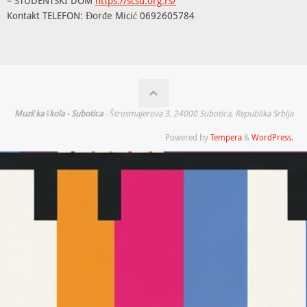
– STUDENTSKI DOM
https://scsu.org.
rs/
Kontakt TELEFON: Đorđe Micić 0692605784
Muzička škola - Subotica
- Štrosmajerova 3, 24000 Subotica, Republika Srbija
Powered by
Tempera
&
WordPress.