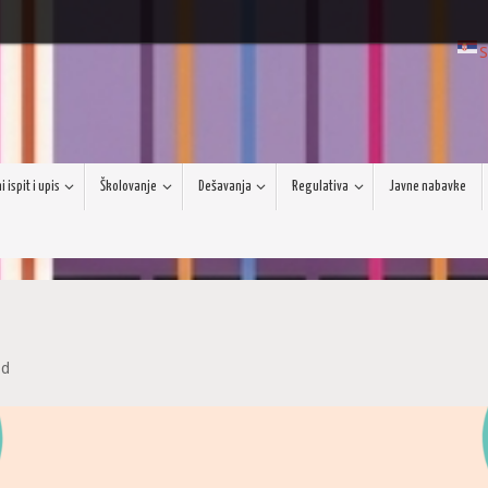
S
 ispit i upis
Školovanje
Dešavanja
Regulativa
Javne nabavke
ed