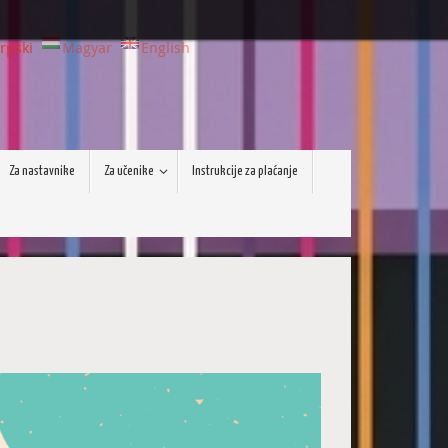
rpski
Magyar
English
Za nastavnike
Za učenike
Instrukcije za plaćanje