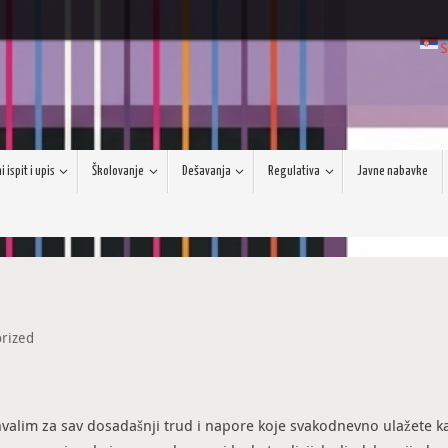
S
 ispit i upis
Školovanje
Dešavanja
Regulativa
Javne nabavke
rized
ahvalim za sav dosadašnji trud i napore koje svakodnevno ulažete ka