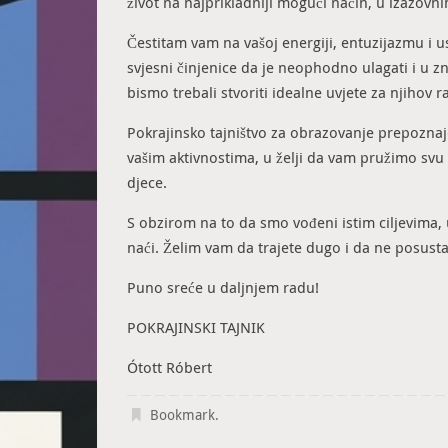
život na najprikladniji mogući način, u izazovn
Čestitam vam na vašoj energiji, entuzijazmu i 
svjesni činjenice da je neophodno ulagati i u zn
bismo trebali stvoriti idealne uvjete za njihov ra
Pokrajinsko tajništvo za obrazovanje prepoznaje
vašim aktivnostima, u želji da vam pružimo svu
djece.
S obzirom na to da smo vođeni istim ciljevima
naći. Želim vam da trajete dugo i da ne posusta
Puno sreće u daljnjem radu!
POKRAJINSKI TAJNIK
Ótott Róbert
Bookmark
.