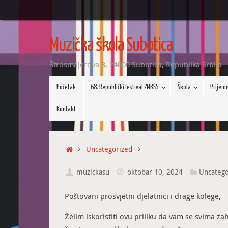
Skip
to
Muzička škola Subotica
content
Štrosmajerova 3, 24000 Subotica, Republika Srbija
Skip
Početak
68. Republički festival ZMBŠS
Škola
Prijemni
to
content
Kontakt
Home
Uncategorized
muzickasu
oktobar 10, 2024
Uncatego
Poštovani prosvjetni djelatnici i drage kolege,
Želim iskoristiti ovu priliku da vam se svima z