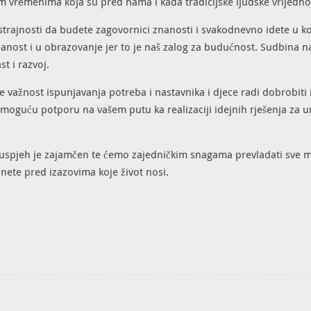
im vremenima koja su pred nama i kada tradicijske ljudske vrijednos
ustrajnosti da budete zagovornici znanosti i svakodnevno idete u 
anost i u obrazovanje jer to je naš zalog za budućnost. Sudbina naš
st i razvoj.
 važnost ispunjavanja potreba i nastavnika i djece radi dobrobiti i
 moguću potporu na vašem putu ka realizaciji idejnih rješenja za 
, uspjeh je zajamčen te ćemo zajedničkim snagama prevladati sve
nete pred izazovima koje život nosi.