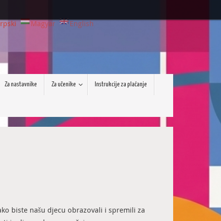
rpski
Magyar
English
Za nastavnike
Za učenike
Instrukcije za plaćanje
ko biste našu djecu obrazovali i spremili za