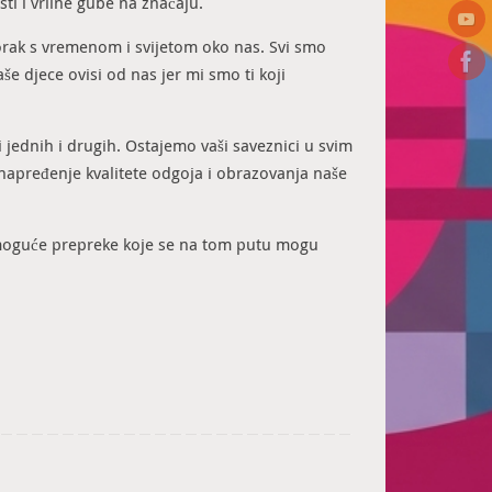
ti i vrline gube na značaju.
korak s vremenom i svijetom oko nas. Svi smo
e djece ovisi od nas jer mi smo ti koji
 jednih i drugih. Ostajemo vaši saveznici u svim
unapređenje kvalitete odgoja i obrazovanja naše
 moguće prepreke koje se na tom putu mogu