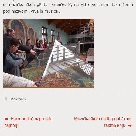
u muzičkoj školi „Petar Krančević“, na VII otvorenom takmičenju
pod nazivom „Viva la musica“.
Bookmark
.
Harmonikaš najmlađi i
Muzička škola na Republičkom
najbolji
takmičenju