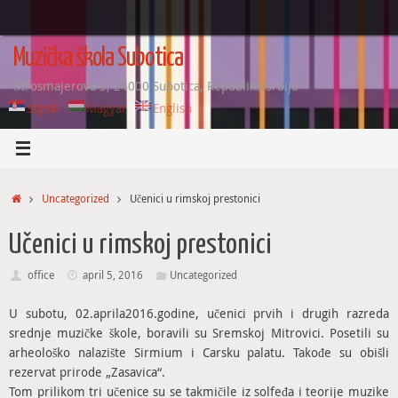
Skip
to
content
Muzička škola Subotica
Štrosmajerova 3, 24000 Subotica, Republika Srbija
Srpski
Magyar
English
Home
Uncategorized
Učenici u rimskoj prestonici
Učenici u rimskoj prestonici
office
april 5, 2016
Uncategorized
U subotu, 02.aprila2016.godine, učenici prvih i drugih razreda
srednje muzičke škole, boravili su Sremskoj Mitrovici. Posetili su
arheološko nalazište Sirmium i Carsku palatu. Takođe su obišli
rezervat prirode „Zasavica“.
Tom prilikom tri učenice su se takmičile iz solfeđa i teorije muzike