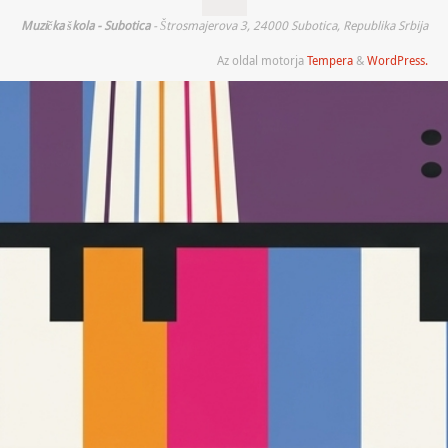
Muzička škola - Subotica
- Štrosmajerova 3, 24000 Subotica, Republika Srbija
Az oldal motorja
Tempera
&
WordPress.