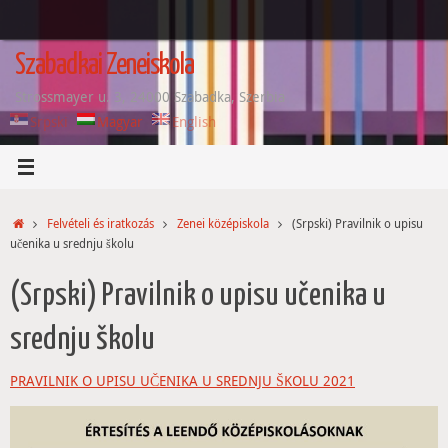
Tovább
a
tartalomra
Szabadkai Zeneiskola
Strossmayer u. 3, 24000 Szabadka, Szerbia
Srpski
Magyar
English
Home
Felvételi és iratkozás
Zenei középiskola
(Srpski) Pravilnik o upisu
učenika u srednju školu
(Srpski) Pravilnik o upisu učenika u
srednju školu
PRAVILNIK O UPISU UČENIKA U SREDNJU ŠKOLU 2021