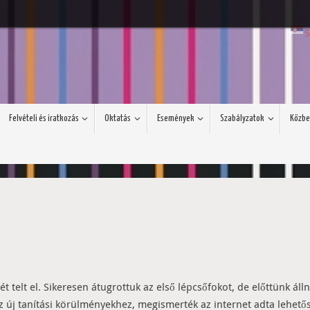
S
Felvételi és iratkozás
Oktatás
Események
Szabályzatok
Közbe
 telt el. Sikeresen átugrottuk az első lépcsőfokot, de előttünk áll
 új tanítási körülményekhez, megismerték az internet adta lehetős