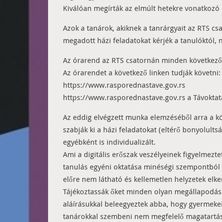
Kiválóan megírták az elmúlt hetekre vonatkozó 
Azok a tanárok, akiknek a tanrárgyait az RTS cs
megadott házi feladatokat kérjék a tanulóktól, 
Az órarend az RTS csatornán minden következő hé
Az órarendet a következő linken tudják követni:
https://www.rasporednastave.gov.rs
https://www.rasporednastave.gov.rs a Távoktat
Az eddig elvégzett munka elemzéséből arra a köv
szabják ki a házi feladatokat (eltérő bonyolult
egyébként is individualizált.
Ami a digitális erőszak veszélyeinek figyelmeztet
tanulás egyéni oktatása minéségi szempontból n
előre nem látható és kellemetlen helyzetek elk
Tájékoztassák őket minden olyan megállapodásáró
aláírásukkal beleegyeztek abba, hogy gyermekei
tanárokkal szembeni nem megfelelő magatartást a