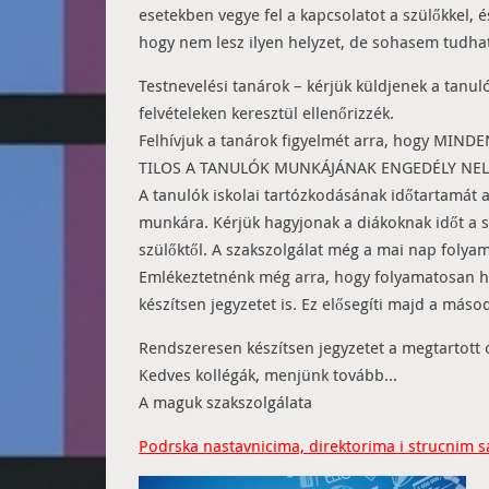
esetekben vegye fel a kapcsolatot a szülőkkel, 
hogy nem lesz ilyen helyzet, de sohasem tudhat
Testnevelési tanárok – kérjük küldjenek a tanul
felvételeken keresztül ellenőrizzék.
Felhívjuk a tanárok figyelmét arra, hogy M
TILOS A TANULÓK MUNKÁJÁNAK ENGEDÉLY NELKÜLI
A tanulók iskolai tartózkodásának időtartamát 
munkára. Kérjük hagyjonak a diákoknak időt a sz
szülőktől. A szakszolgálat még a mai nap folyam
Emlékeztetnénk még arra, hogy folyamatosan ha
készítsen jegyzetet is. Ez elősegíti majd a másod
Rendszeresen készítsen jegyzetet a megtartott ó
Kedves kollégák, menjünk tovább…
A maguk szakszolgálata
Podrska nastavnicima, direktorima i strucnim s