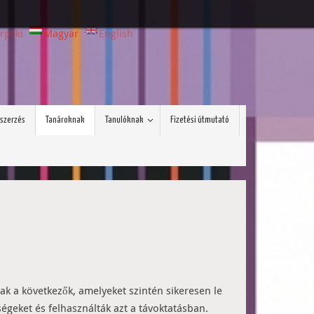
rpski
Magyar
English
szerzés
Tanároknak
Tanulóknak
Fizetési útmutató
nak a következők, amelyeket szintén sikeresen le
égeket és felhasználták azt a távoktatásban.