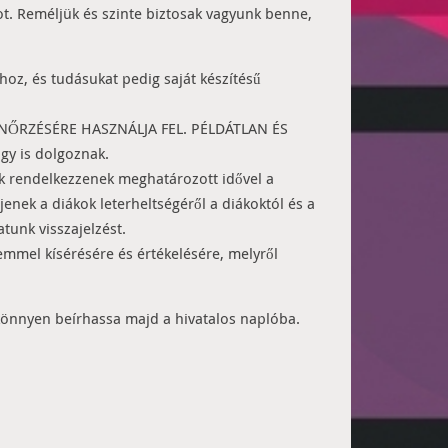
ot. Reméljük és szinte biztosak vagyunk benne,
hoz, és tudásukat pedig saját készítésű
ENŐRZÉSÉRE HASZNÁLJA FEL. PÉLDÁTLAN ÉS
y is dolgoznak.
ok rendelkezzenek meghatározott idővel a
enek a diákok leterheltségéről a diákoktól és a
tunk visszajelzést.
mmel kísérésére és értékelésére, melyről
” könnyen beírhassa majd a hivatalos naplóba.