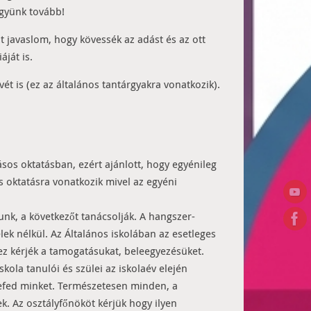
együnk tovább!
zt javaslom, hogy kövessék az adást és az ott
áját is.
t is (ez az általános tantárgyakra vonatkozik).
sos oktatásban, ezért ajánlott, hogy egyénileg
s oktatásra vonatkozik mivel az egyéni
gyunk, a következőt tanácsolják. A hangszer-
ek nélkül. Az Általános iskolában az esetleges
ez kérjék a tamogatásukat, beleegyezésüket.
ola tanulói és szülei az iskolaév elején
lefed minket. Természetesen minden, a
k. Az osztályfőnököt kérjük hogy ilyen