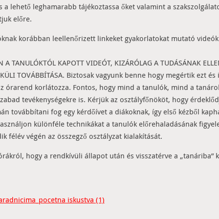
és a lehető leghamarabb tájékoztassa őket valamint a szakszolgálat
juk előre.
óknak korábban leellenőrizett linkeket gyakorlatokat mutató videók
INDEN A TANULÓKTÓL KAPOTT VIDEÓT, KIZÁRÓLAG A TUDÁSÁNAK ELL
 TOVÁBBÍTÁSA. Biztosak vagyunk benne hogy megértik ezt és ig
az órarend korlátozza. Fontos, hogy mind a tanulók, mind a tanár
abad tevékenységekre is. Kérjük az osztályfőnököt, hogy érdeklődj
án továbbítani fog egy kérdőívet a diákoknak, így első kézből kapha
sználjon különféle technikákat a tanulók előrehaladásának figyele
ik félév végén az összegző osztályzat kialakítását.
rákról, hogy a rendkívüli állapot után és visszatérve a „tanáriba
aradnicima_pocetna iskustva (1)