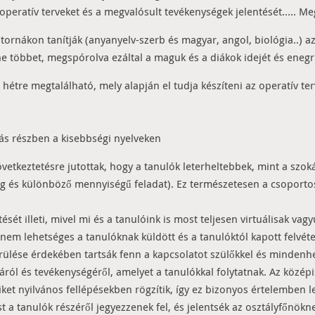
operatív terveket és a megvalósult tevékenységek jelentését….. M
atornákon tanítják (anyanyelv-szerb és magyar, angol, biológia..) a
ne többet, megspórolva ezáltal a maguk és a diákok idejét és enegri
tre megtalálható, mely alapján el tudja készíteni az operatív tervé
ás részben a kisebbségi nyelveken
etkeztetésre jutottak, hogy a tanulók leterheltebbek, mint a szoká
ság és különböző mennyiségű feladat). Ez természetesen a csoporto
ését illeti, mivel mi és a tanulóink is most teljesen virtuálisak va
em lehetséges a tanulóknak küldött és a tanulóktól kapott felvétel
erülése érdekében tartsák fenn a kapcsolatot szülőkkel és mindenh
l és tevékenységéről, amelyet a tanulókkal folytatnak. Az középisk
ket nyilvános fellépésekben rögzítik, így ez bizonyos értelemben 
 tanulók részéről jegyezzenek fel, és jelentsék az osztályfőnökne