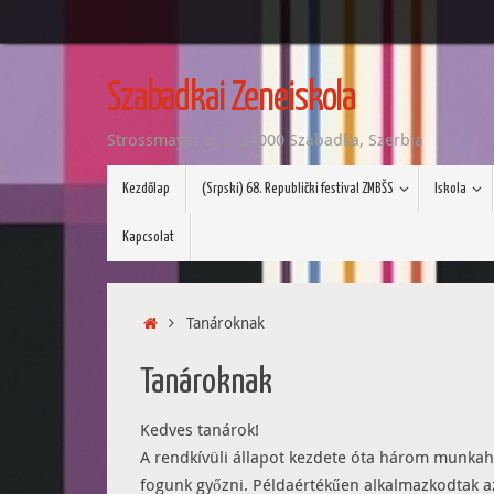
Tovább
a
Szabadkai Zeneiskola
tartalomra
Strossmayer u. 3, 24000 Szabadka, Szerbia
Tovább
Kezdőlap
(Srpski) 68. Republički festival ZMBŠS
Iskola
a
tartalomra
Kapcsolat
Home
Tanároknak
Tanároknak
Kedves tanárok!
A rendkívüli állapot kezdete óta három munkahét
fogunk győzni. Példaértékűen alkalmazkodtak az