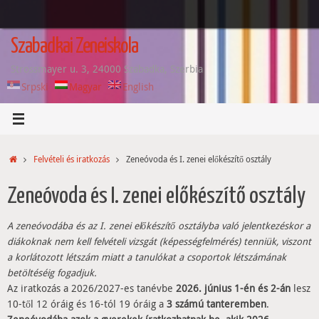
Tovább
a
tartalomra
Szabadkai Zeneiskola
Strossmayer u. 3, 24000 Szabadka, Szerbia
Srpski
Magyar
English
Home
Felvételi és iratkozás
Zeneóvoda és I. zenei előkészítő osztály
Zeneóvoda és I. zenei előkészítő osztály
A zeneóvodába és az I. zenei előkészítő osztályba való jelentkezéskor a
diákoknak nem kell felvételi vizsgát (képességfelmérés) tenniük, viszont
a korlátozott létszám miatt a tanulókat a csoportok létszámának
betöltéséig fogadjuk.
Az iratkozás a 2026/2027-es tanévbe
2026. június 1-én és 2-án
lesz
10-től 12 óráig és 16-tól 19 óráig a
3 számú tanteremben
.