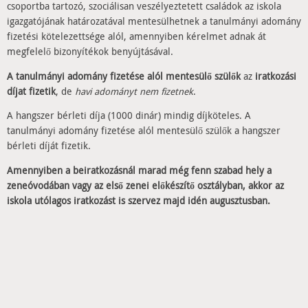
csoportba tartozó, szociálisan veszélyeztetett családok az iskola
igazgatójának határozatával mentesülhetnek a tanulmányi adomány
fizetési kötelezettsége alól, amennyiben kérelmet adnak át
megfelelő bizonyítékok benyújtásával.
A tanulmányi adomány fizetése alól mentesülő szülők
az
iratkozási
díjat fizetik
, de
havi adományt nem fizetnek
.
A hangszer bérleti díja (1000 dinár) mindig díjköteles. A
tanulmányi adomány fizetése alól mentesülő szülők a hangszer
bérleti díját fizetik.
Amennyiben a beiratkozásnál marad még fenn szabad hely a
zeneóvodában vagy az első zenei előkészítő osztályban, akkor az
iskola utólagos iratkozást is szervez majd idén augusztusban.