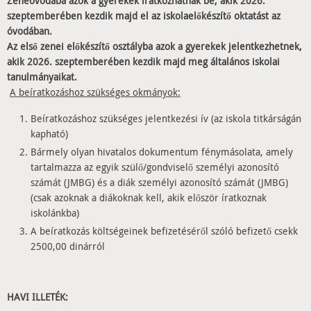
Zeneóvodába azok a gyerekek íratkozhatnak be, akik 2026.
szeptemberében kezdik majd el
az iskolaelőkészítő oktatást az
óvodában
.
Az első zenei előkészítő osztályba azok a gyerekek jelentkezhetnek,
akik 2026.
szeptemberében kezdik majd meg általános iskolai
tanulmányaikat.
A beíratkozáshoz szükséges okmányok:
Beíratkozáshoz szükséges jelentkezési ív (az iskola titkárságán
kapható)
Bármely
olyan hivatalos dokumentum fénymásolata, amely
tartalmazza az egyik szülő/gondviselő személyi azonosító
számát (JMBG) és a diák személyi azonosító számát (JMBG)
(csak azoknak a diákoknak kell, akik először íratkoznak
iskolánkba)
A beíratkozás költségeinek befizetéséről szóló befizető csekk
2500,00 dinárról
HAVI ILLETÉK
: