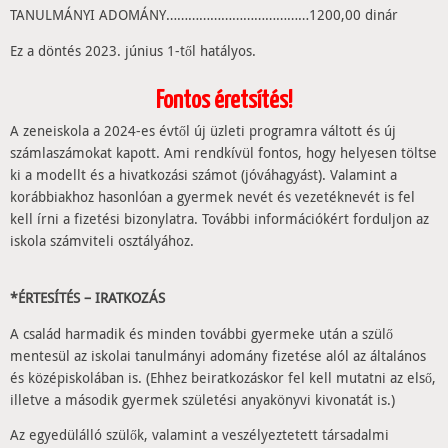
TANULMÁNYI ADOMÁNY…………………………………1200,00 dinár
Ez a döntés 2023. június 1-től hatályos.
Fontos éretsítés!
A zeneiskola a 2024-es évtől új üzleti programra váltott és új
számlaszámokat kapott. Ami rendkívül fontos, hogy helyesen töltse
ki a modellt és a hivatkozási számot (jóváhagyást). Valamint a
korábbiakhoz hasonlóan a gyermek nevét és vezetéknevét is fel
kell írni a fizetési bizonylatra. További információkért forduljon az
iskola számviteli osztályához.
*ÉRTESÍTÉS – IRATKOZÁS
A család harmadik és minden további gyermeke után a szülő
mentesül az iskolai tanulmányi adomány fizetése alól az általános
és középiskolában is. (Ehhez beiratkozáskor fel kell mutatni az első,
illetve a második gyermek születési anyakönyvi kivonatát is.)
Az egyedülálló szülők, valamint a veszélyeztetett társadalmi